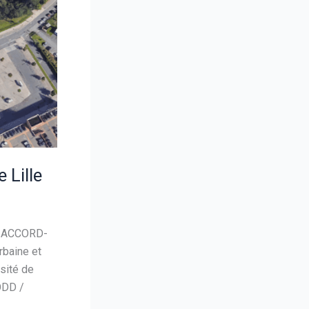
 Lille
’ ACCORD-
rbaine et
sité de
EODD /