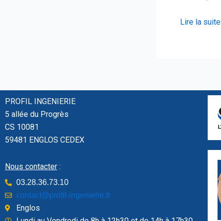
Lire la suite
PROFIL INGENIERIE
5 allée du Progrès
CS 10081
59481 ENGLOS CEDEX
Nous contacter
:
03.28.36.73.10
contact@profil-ingenierie.fr
Englos
Lundi au Vendredi de 8h à 12h30 et de 14h à 17h30