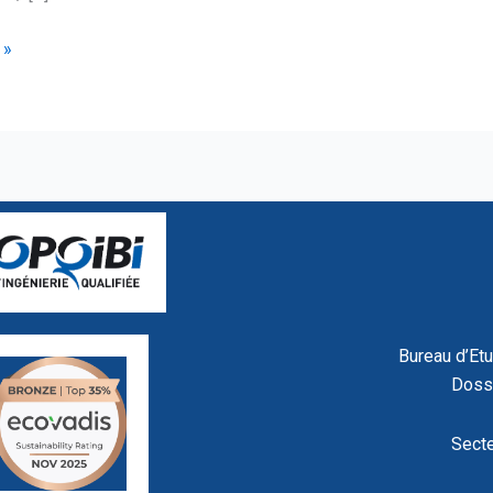
 »
Bureau d’Et
Doss
Secte