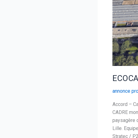
ECOCAMP
annonce pro
Accord – C
CADRE mono-
paysagère d
Lille. Equip
Stratec / P2